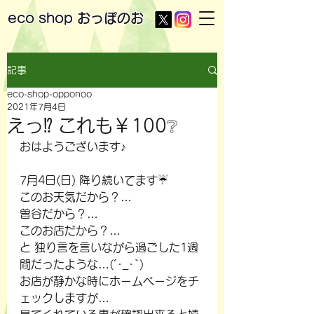
eco shop
おっぽのお
記事
eco-shop-opponoo
2021年7月4日
えっ⁉️ これも￥100❔
おはようございます♪
7月4日(日) 降り続いてます☔
このお天気だから？…
曽谷だから？…
このお店だから？…
と 独り言を言いながら過ごした1週
間だったような…(´･_･`)
お店が静かな時にホームページをチ
ェックしますが…