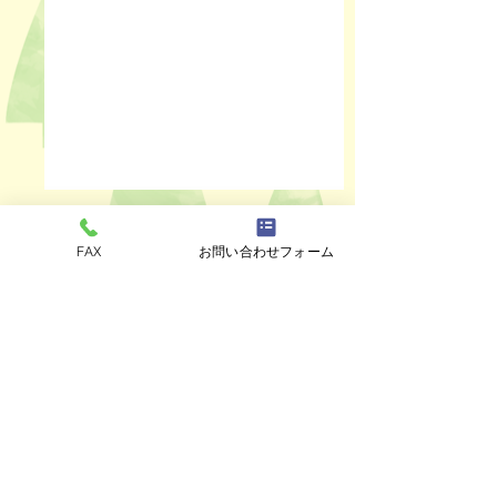
FAX
お問い合わせフォーム
コメント
ペットスリング入りま
おっぽのおでん🍢
コメントを追加…
した✨
ALL￥100✨
eco shop
おっぽのお