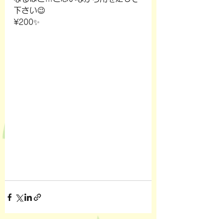
下さい😉
¥200✨