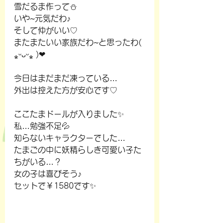
雪だるま作って⛄
いや~元気だわ♪
そして仲がいい♡
またまたいい家族だわ~と思ったわ( 
⁎ᵕᴗᵕ⁎ )❤︎
今日はまだまだ凍っている…
外出は控えた方が安心です♡
ここたまドールが入りました✨
私…勉強不足💦
知らないキャラクターでした…
たまごの中に妖精らしき可愛い子た
ちがいる…？
女の子は喜びそう♪
セットで￥1580です✨