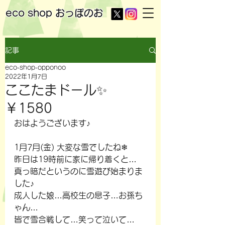
eco shop
おっぽのお
記事
eco-shop-opponoo
2022年1月7日
ここたまドール✨
￥1580
おはようございます♪
1月7月(金) 大変な雪でしたね❄
昨日は19時前に家に帰り着くと…
真っ暗だというのに雪遊び始まりま
した♪
成人した娘…高校生の息子…お孫ち
ゃん…
皆で雪合戦して…笑って泣いて…