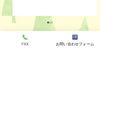
FAX
お問い合わせフォーム
コメント
ペットスリング入りま
おっぽのおでん🍢
コメントを追加…
した✨
ALL￥100✨
eco shop
おっぽのお
市川市曽谷8-2-1
FAXのみ
047-711-
8875