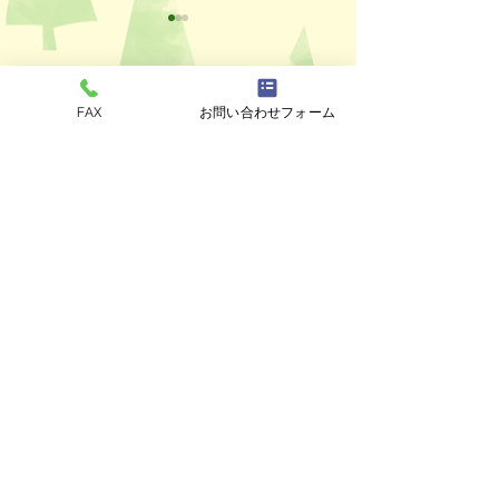
コメント
FAX
お問い合わせフォーム
ペットスリング入りま
おっぽのおでん🍢
コメントを追加…
した✨
ALL￥100✨
eco shop
おっぽのお
市川市曽谷8-2-1
FAXのみ
047-711-
8875
≪
リユースショップ
≫
営業時間
金・土・日・月・火 17時30分～21時30分