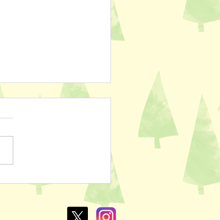
ぽのおでん🍢
L￥100✨