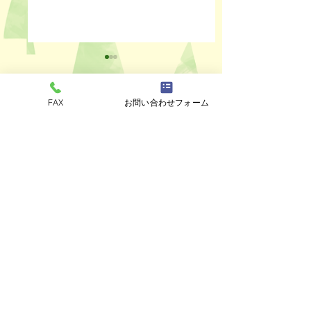
FAX
お問い合わせフォーム
コメント
ペットスリング入りま
おっぽのおでん🍢
コメントを追加…
した✨
ALL￥100✨
eco shop
おっぽのお
市川市曽谷8-2-1
FAXのみ
047-711-
8875