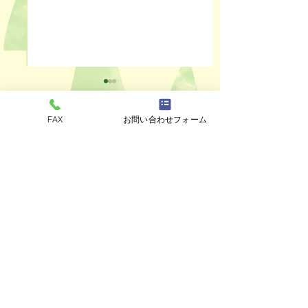
FAX
お問い合わせフォーム
コメント
ペットスリング入りま
おっぽのおでん🍢
コメントを追加…
した✨
ALL￥100✨
eco shop
おっぽのお
市川市曽谷8-2-1
FAXのみ
047-711-
8875