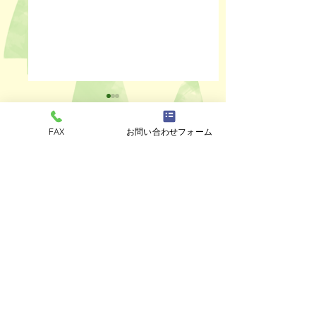
FAX
お問い合わせフォーム
コメント
ペットスリング入りま
おっぽのおでん🍢
コメントを追加…
した✨
ALL￥100✨
eco shop
おっぽのお
市川市曽谷8-2-1
FAXのみ
047-711-