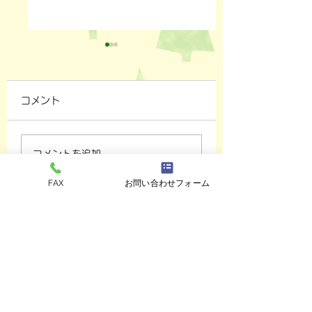
コメント
ペットスリング入りま
おっぽのおでん🍢
コメントを追加…
した✨
ALL￥100✨
FAX
お問い合わせフォーム
eco shop
おっぽのお
市川市曽谷8-2-1
FAXのみ
047-711-
8875
≪
リユースショップ
≫