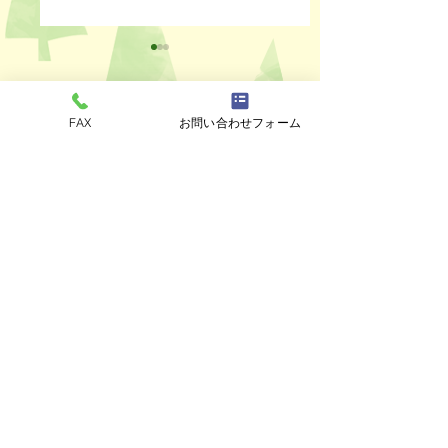
FAX
お問い合わせフォーム
コメント
ペットスリング入りま
おっぽのおでん🍢
コメントを追加…
した✨
ALL￥100✨
eco shop
おっぽのお
市川市曽谷8-2-1
FAXのみ
047-711-
8875
≪
リユースショップ
≫