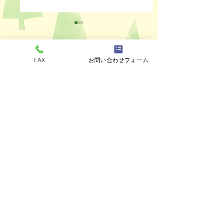
FAX
お問い合わせフォーム
コメント
ペットスリング入りま
おっぽのおでん🍢
コメントを追加…
した✨
ALL￥100✨
eco shop
おっぽのお
市川市曽谷8-2-1
FAXのみ
047-711-
8875
≪
リユースショップ
≫