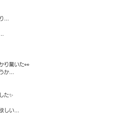
り…
…
かり驚いた👀
うか…
した✨
欲しい…