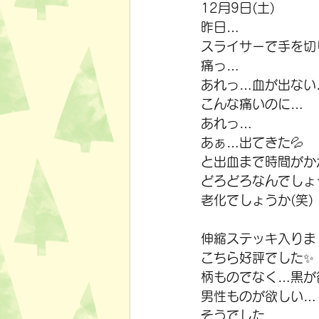
12月9日(土)
昨日…
スライサーで手を切
痛っ…
あれっ…血が出ない
こんな痛いのに…
あれっ…
あぁ…出てきた💦
と出血まで時間がか
どろどろなんでしょ
老化でしょうか(笑)
伸縮ステッキ入りま
こちら好評でした✨
柄ものでなく…黒が
男性ものが欲しい…
そうでした…