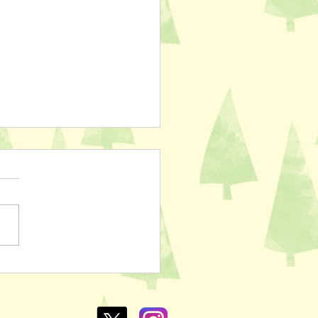
ぽのおでん🍢
L￥100✨