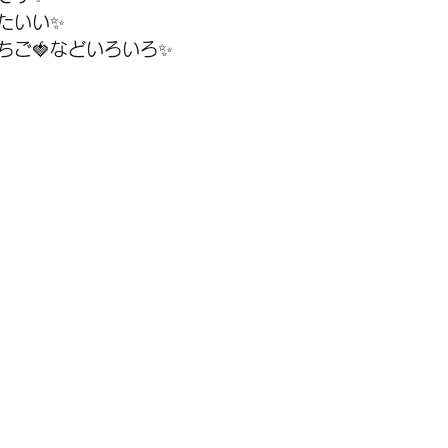
たいい✨
ちご🍓などいろいろ✨