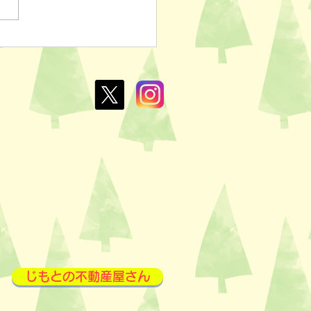
ぽのおでん🍢
L￥100✨
じもとの不動産屋さん