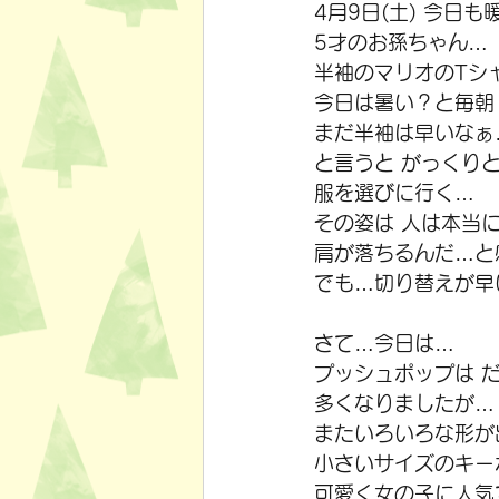
4月9日(土) 今日も
5才のお孫ちゃん…
半袖のマリオのTシ
今日は暑い？と毎朝
まだ半袖は早いなぁ
と言うと がっくり
服を選びに行く…
その姿は 人は本当
肩が落ちるんだ…と
でも…切り替えが早
さて…今日は…
プッシュポップは 
多くなりましたが…
またいろいろな形が
小さいサイズのキー
可愛く女の子に人気