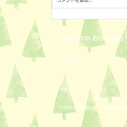
コメントを追加…
小物雑貨いろいろ✨
eco shop
おっぽのお
市川市曽谷8-2-1
FAXのみ 047-711-
8875
≪
≫
リユースショップ
営業時間
金・土・日・月・
※定休日の水曜、
古物商許可番号
​千葉県公安委