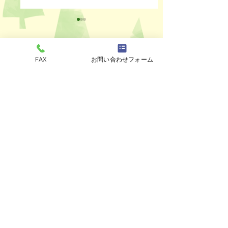
FAX
お問い合わせフォーム
コメント
ペットスリング入りま
おっぽのおでん🍢
コメントを追加…
した✨
ALL￥100✨
eco shop
おっぽのお
市川市曽谷8-2-1
FAXのみ
047-711-
8875
≪
リユースショップ
≫
営業時間