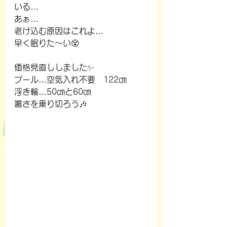
いる…
あぁ…
老け込む原因はこれよ…
早く眠りた～い😵
価格見直ししました✨
プール…空気入れ不要　122㎝ 
浮き輪…50㎝と60㎝
暑さを乗り切ろう🎶