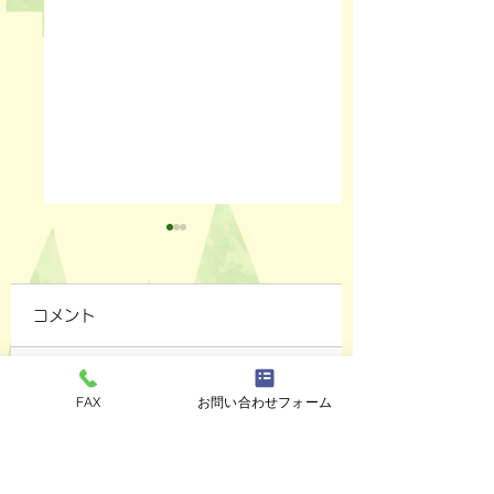
コメント
ペットスリング入りま
おっぽのおでん🍢
コメントを追加…
FAX
お問い合わせフォーム
した✨
ALL￥100✨