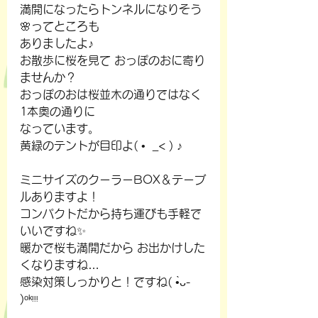
満開になったらトンネルになりそう
🌸ってところも
ありましたよ♪
お散歩に桜を見て おっぽのおに寄り
ませんか？
おっぽのおは桜並木の通りではなく
1本奥の通りに
なっています。
黄緑のテントが目印よ( •  _< ) ♪
ミニサイズのクーラーBOX＆テーブ
ルありますよ！
コンパクトだから持ち運びも手軽で
いいですね✨
暖かで桜も満開だから お出かけした
くなりますね…
感染対策しっかりと！ですね( •̀ᴗ- 
)ᵒᵏᵎᵎᵎ