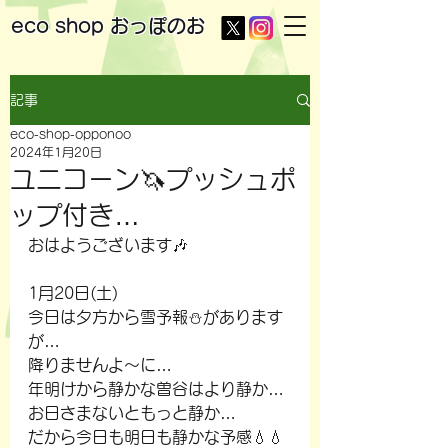
eco shop
おっぽのお
記事
eco-shop-opponoo
2024年1月20日
ユニコーン🦄プッシュポ
ップ付き…
おはようございます🎶
1月20日(土)
今日は夕方から雪予報⛄があります
が…
降りませんよ～に…
年明けから静かな曽谷はより静か…
お日さまないともっと静か…
だから今日も明日も静かな予感💧💧