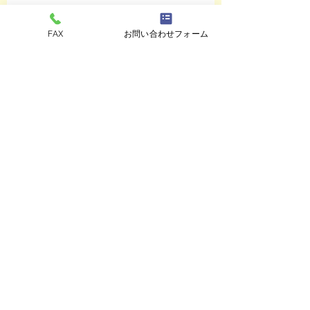
コメント
FAX
お問い合わせフォーム
ペットスリング入りま
おっぽのおでん🍢
コメントを追加…
した✨
ALL￥100✨
eco shop
おっぽのお
市川市曽谷8-2-1
FAXのみ
047-711-
8875
≪
リユースショップ
≫
営業時間
金・土・日・月・火 17時30分～21時30分
※定休日の水曜、木曜日が祝日の場合でも
お休みします。
古物商許可番号
​千葉県公安委員会 第441040001605号