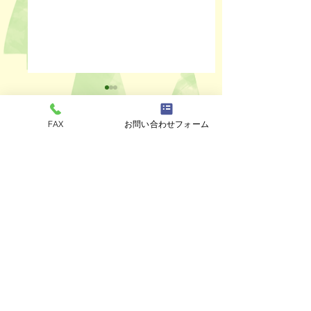
FAX
お問い合わせフォーム
コメント
ペットスリング入りま
おっぽのおでん🍢
コメントを追加…
した✨
ALL￥100✨
eco shop
おっぽのお
市川市曽谷8-2-1
FAXのみ
047-711-