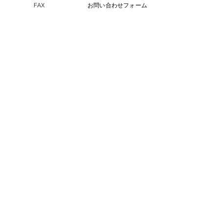
FAX
お問い合わせフォーム
ペットスリング入りま
おっぽのおでん🍢
コメントを追加…
した✨
ALL￥100✨
eco shop
おっぽのお
市川市曽谷8-2-1
FAXのみ
047-711-
8875
≪
リユースショップ
≫
営業時間
金・土・日・月・火 17時30分～21時30分
※定休日の水曜、木曜日が祝日の場合でも
お休みします。
古物商許可番号
​千葉県公安委員会 第441040001605号
じもとの不動産屋さん