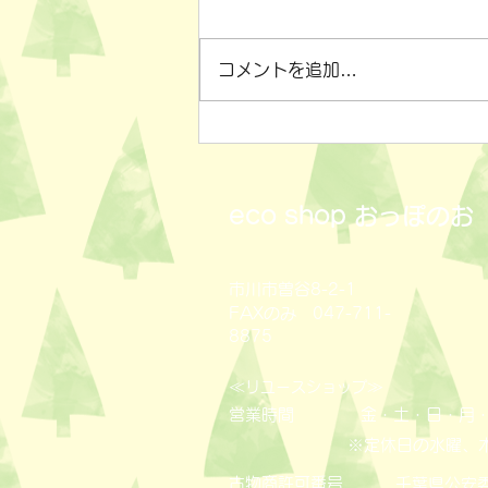
コメントを追加…
小物雑貨いろいろ✨
eco shop
おっぽのお
市川市曽谷8-2-1
FAXのみ 047-711-
8875
≪
≫
リユースショップ
営業時間
金・土・日・月・
※定休日の水曜、
古物商許可番号
​千葉県公安委