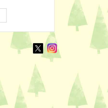
ぽのおでん🍢
L￥100✨