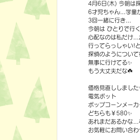
4月6日(木) 今朝
6才児ちゃん…学童
3回一緒に行き…
今朝は ひとりで行く
心配なのは私だけ…
行ってらっしゃい!
探偵のようについて
無事に行けてる✨
もう大丈夫だな☘️
価格見直ししました
電気ポット
ポップコーンメーカ
どちらも￥580✨
あれまだあるかな…
お気軽にお問い合わ