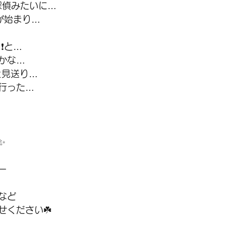
は探偵みたいに…
が始まり…
❗と…
かな…
と見送り…
行った…
✨
ー
など
せください☘️