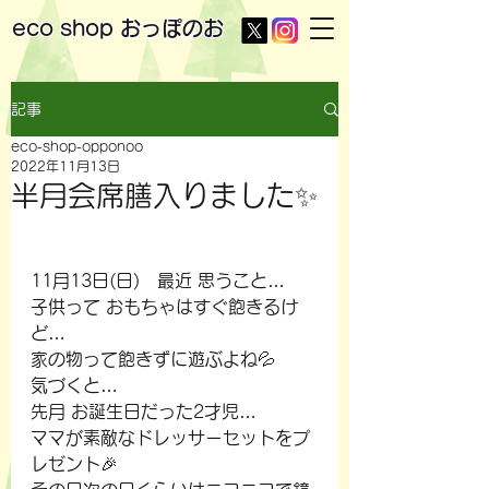
eco shop
おっぽのお
記事
eco-shop-opponoo
2022年11月13日
半月会席膳入りました✨
11月13日(日)　最近 思うこと…
子供って おもちゃはすぐ飽きるけ
ど…
家の物って飽きずに遊ぶよね💦
気づくと…
先月 お誕生日だった2才児…
ママが素敵なドレッサーセットをプ
レゼント🎉