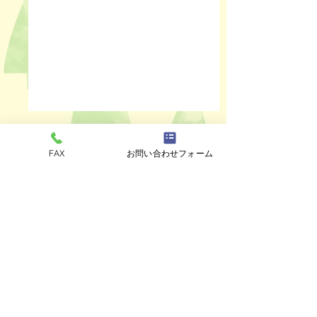
FAX
お問い合わせフォーム
コメント
ペットスリング入りま
おっぽのおでん🍢
コメントを追加…
した✨
ALL￥100✨
eco shop
おっぽのお