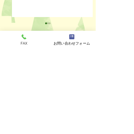
FAX
お問い合わせフォーム
コメント
ペットスリング入りま
おっぽのおでん🍢
コメントを追加…
した✨
ALL￥100✨
eco shop
おっぽのお
市川市曽谷8-2-1
FAXのみ
047-711-
8875