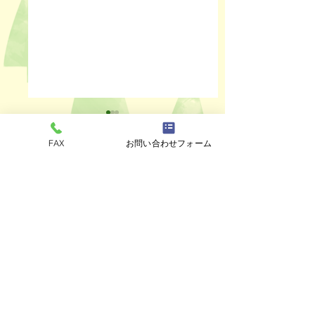
FAX
お問い合わせフォーム
コメント
ペットスリング入りま
おっぽのおでん🍢
コメントを追加…
した✨
ALL￥100✨
eco shop
おっぽのお
市川市曽谷8-2-1