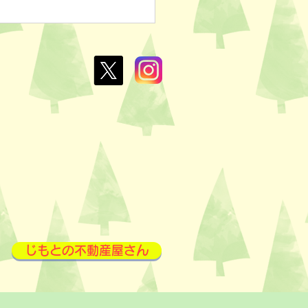
ぽのおでん🍢
L￥100✨
じもとの不動産屋さん