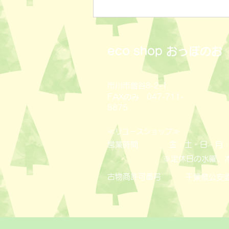
eco shop
おっぽのお
市川市曽谷8-2-1
FAXのみ 047-711-
8875
≪
≫
リユースショップ
営業時間
金・土・日・月・
※定休日の水曜、
古物商許可番号
​千葉県公安委