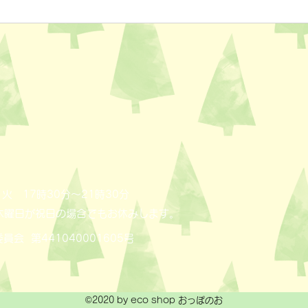
ペットスリング入りました✨
おっ
AL
火 17時30分～21時30分
木曜日が祝日の場合でもお休みします。
員会 第441040001605号
©2020 by eco shop おっぽのお