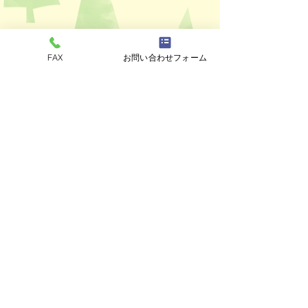
コメント
FAX
お問い合わせフォーム
ペットスリング入りま
おっぽのおでん🍢
コメントを追加…
した✨
ALL￥100✨
eco shop
おっぽのお
市川市曽谷8-2-1
FAXのみ
047-711-
8875
≪
リユースショップ
≫
営業時間
金・土・日・月・火 17時30分～21時30分
※定休日の水曜、木曜日が祝日の場合でも
お休みします。