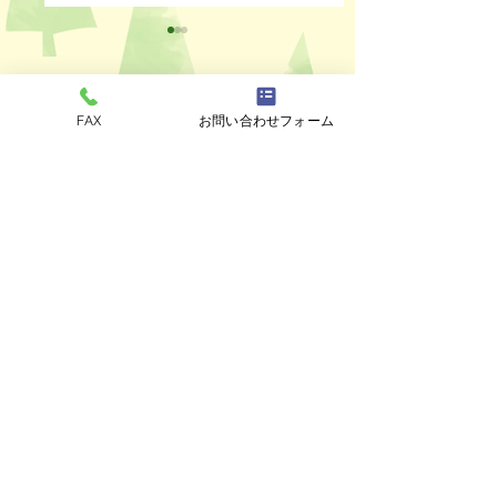
コメント
FAX
お問い合わせフォーム
ペットスリング入りま
おっぽのおでん🍢
コメントを追加…
した✨
ALL￥100✨
eco shop
おっぽのお
市川市曽谷8-2-1
FAXのみ
047-711-
8875
≪
リユースショップ
≫
営業時間