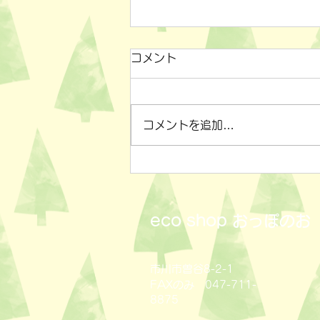
コメント
コメントを追加…
小物雑貨いろいろ✨
eco shop
おっぽのお
市川市曽谷8-2-1
FAXのみ 047-711-
8875