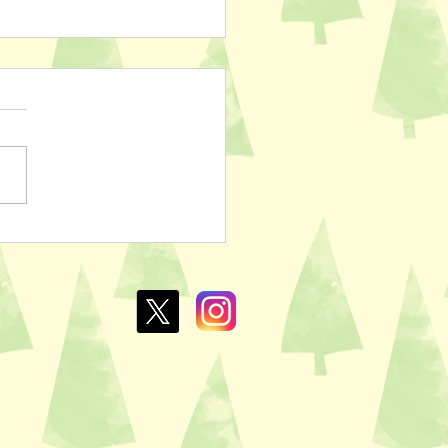
ぽのおでん🍢
L￥100✨