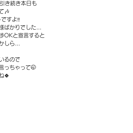
日に引き続き本日も
🎶
ですよ‼️
様ばかりでした…
渉OKと宣言すると
かしら…
いるので
言っちゃって🤭
🍀