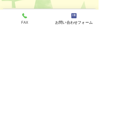
コメント
FAX
お問い合わせフォーム
ペットスリング入りま
おっぽのおでん🍢
コメントを追加…
した✨
ALL￥100✨
eco shop
おっぽのお
市川市曽谷8-2-1
FAXのみ
047-711-
8875
≪
リユースショップ
≫
営業時間
金・土・日・月・火 17時30分～21時30分
※定休日の水曜、木曜日が祝日の場合でも
お休みします。