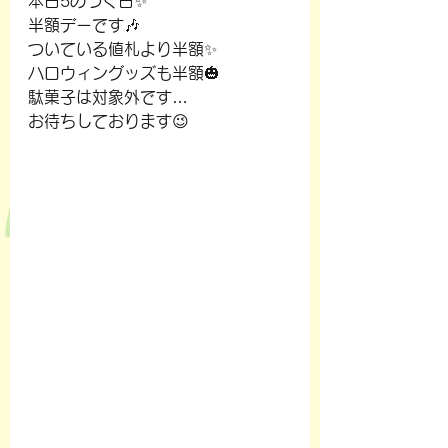
本日5のつく日✨
半額デーです🎶
ついている値札より半額✨
ハロウィングッズも半額🎃
駄菓子は対象外です…
お待ちしております😉