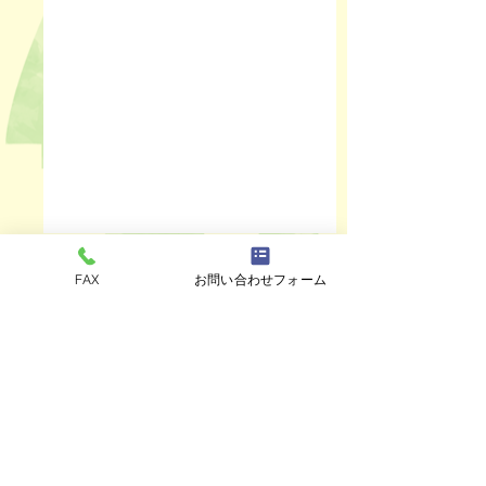
FAX
お問い合わせフォーム
コメント
ペットスリング入りま
おっぽのおでん🍢
コメントを追加…
した✨
ALL￥100✨