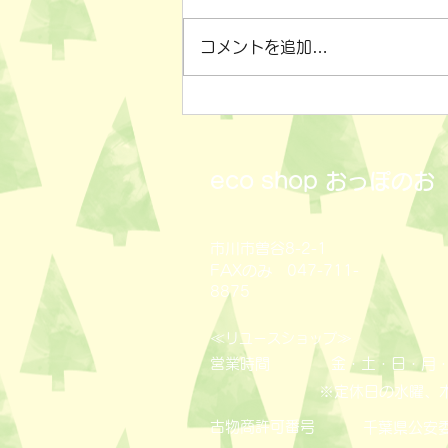
コメントを追加…
小物雑貨いろいろ✨
eco shop
おっぽのお
市川市曽谷8-2-1
FAXのみ 047-711-
8875
≪
≫
リユースショップ
営業時間
金・土・日・月・
※定休日の水曜、
古物商許可番号
​千葉県公安委