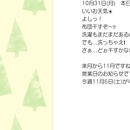
10月31日(月)　本
いいお天気☀️
よしっ！
布団干すぞ～‼️
洗濯もまだまだある
でも…洗っちゃえ❗
さぁ…どぉ干すかな(
来月から11月ですね
営業日のお知らせで
今週11月5日(土)