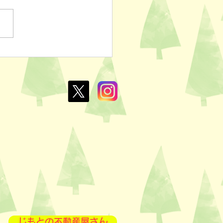
ぽのおでん🍢
L￥100✨
じもとの不動産屋さん