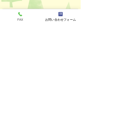
コメント
FAX
お問い合わせフォーム
ペットスリング入りま
おっぽのおでん🍢
コメントを追加…
した✨
ALL￥100✨
eco shop
おっぽのお
市川市曽谷8-2-1
FAXのみ
047-711-
8875
≪
リユースショップ
≫
営業時間
金・土・日・月・火 17時30分～21時30分
※定休日の水曜、木曜日が祝日の場合でも
お休みします。