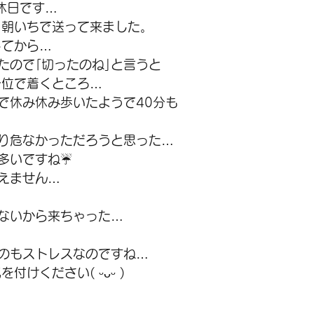
定休日です…
 朝いちで送って来ました。
してから…
たので｢切ったのね｣と言うと
分位で着くところ…
で休み休み歩いたようで40分も
り危なかっただろうと思った…
多いですね☔
えません…
ないから来ちゃった…
のもストレスなのですね…
付けください( ᵕᴗᵕ )