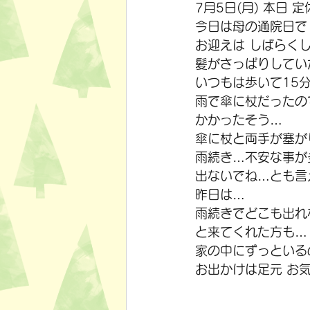
7月5日(月) 本日 
今日は母の通院日で
お迎えは しばらく
髪がさっぱりしてい
いつもは歩いて15
雨で傘に杖だったの
かかったそう…
傘に杖と両手が塞が
雨続き…不安な事が
出ないでね…とも言
昨日は…
雨続きでどこも出れ
と来てくれた方も…
家の中にずっといる
お出かけは足元 お気を