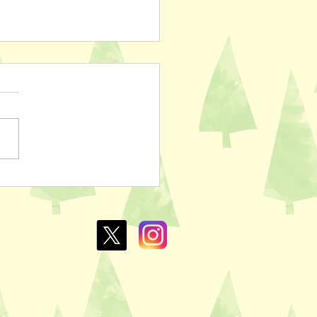
ぽのおでん🍢
L￥100✨