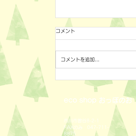
コメント
コメントを追加…
小物雑貨いろいろ✨
eco shop
おっぽのお
市川市曽谷8-2-1
FAXのみ 047-711-
8875