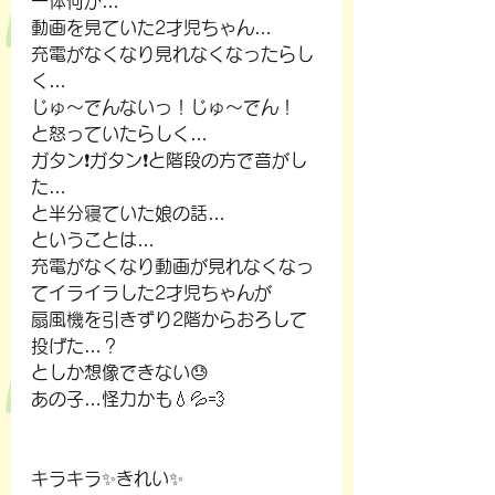
一体何が…
動画を見ていた2才児ちゃん…
充電がなくなり見れなくなったらし
く…
じゅ～でんないっ！じゅ～でん！
と怒っていたらしく…
ガタン❗ガタン❗と階段の方で音がし
た…
と半分寝ていた娘の話…
ということは…
充電がなくなり動画が見れなくなっ
てイライラした2才児ちゃんが
扇風機を引きずり2階からおろして
投げた…？
としか想像できない😓
あの子…怪力かも💧💦💨
キラキラ✨きれい✨