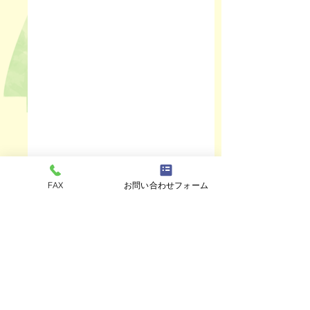
FAX
お問い合わせフォーム
コメント
ペットスリング入りま
おっぽのおでん🍢
コメントを追加…
した✨
ALL￥100✨