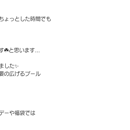
ちょっとした時間でも
す☘️と思います…
ました✨
要の広げるプール
デーや福袋では