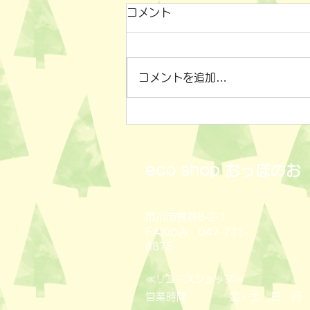
コメント
コメントを追加…
小物雑貨いろいろ✨
eco shop
おっぽのお
市川市曽谷8-2-1
FAXのみ 047-711-
8875
≪
≫
リユースショップ
営業時間
金・土・日・月・