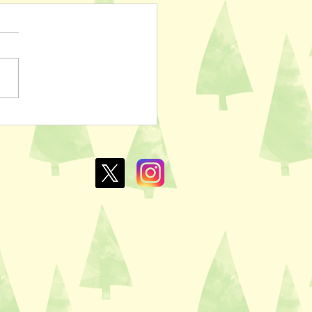
ぽのおでん🍢
L￥100✨