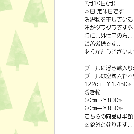
7月10日(月)　
本日 定休日です…
洗濯物を干している
汗がダラダラです💦
特に…外仕事の方…
ご苦労様です…
ありがとうございま
プールに浮き輪入り
プールは空気入れ不
122㎝　￥1,480✨
浮き輪
50㎝→￥800✨
60㎝→￥850✨
こちらの商品は半額
対象外となります…