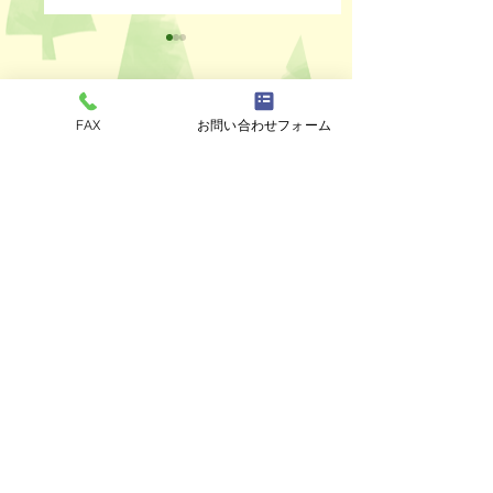
FAX
お問い合わせフォーム
コメント
ペットスリング入りま
おっぽのおでん🍢
コメントを追加…
した✨
ALL￥100✨
eco shop
おっぽのお
市川市曽谷8-2-1
FAXのみ
047-711-
8875
≪
リユースショップ
≫
営業時間