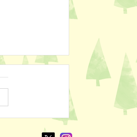
ぽのおでん🍢
L￥100✨