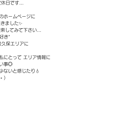
 定休日です…
のホームページに
頂きました✨
検索してみて下さい…
好き"
宮久保エリアに
私にとって エリア情報に
い事💮
少ないと感じたり💧
﹡)