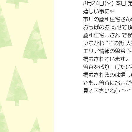
8月24日(火) 本日
嬉しい事に✨
市川の慶和住宅さん
おっぽのお 載せて
慶和住宅…さん で
いちかわ "この街 大
エリア情報の曽谷･
掲載されています♪
曽谷を盛り上げたい
掲載されるのは嬉し
でも…曽谷にお店が
見て下さいね(﹡ˆ﹀ˆ