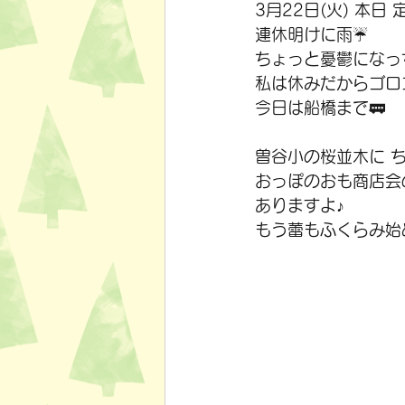
3月22日(火) 本日
連休明けに雨☔
ちょっと憂鬱になっ
私は休みだからゴロ
今日は船橋まで🚃
曽谷小の桜並木に 
おっぽのおも商店会
ありますよ♪
もう蕾もふくらみ始