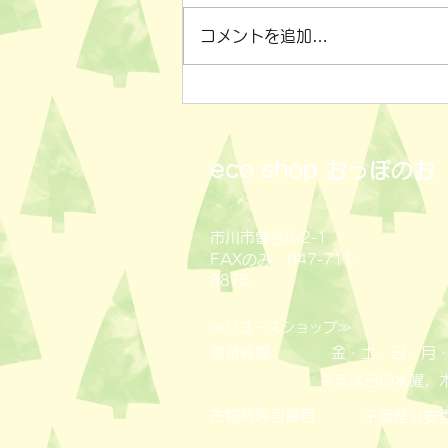
コメントを追加…
小物雑貨いろいろ✨
eco shop
おっぽのお
市川市曽谷8-2-1
FAXのみ 047-711-
8875
≪
≫
リユースショップ
営業時間
金・土・日・月・
※定休日の水曜、
古物商許可番号
​千葉県公安委