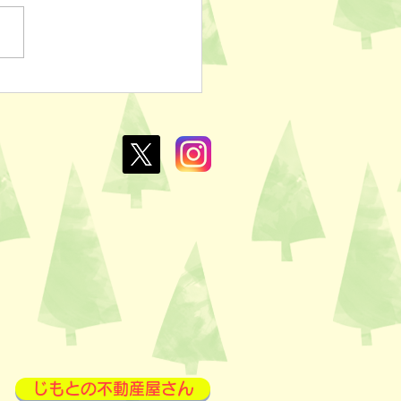
ぽのおでん🍢
L￥100✨
じもとの不動産屋さん