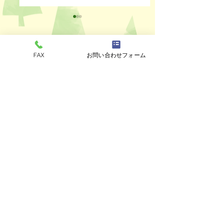
FAX
お問い合わせフォーム
コメント
ペットスリング入りま
おっぽのおでん🍢
コメントを追加…
した✨
ALL￥100✨
eco shop
おっぽのお
市川市曽谷8-2-1
FAXのみ
047-711-
8875
≪
リユースショップ
≫
営業時間