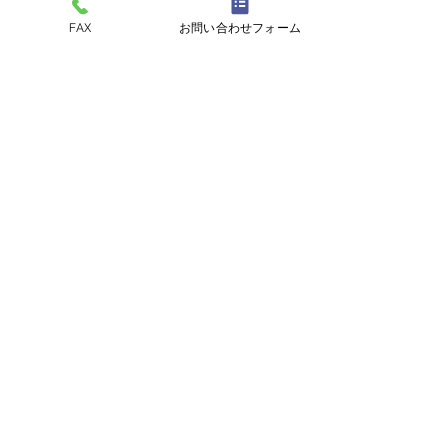
FAX
お問い合わせフォーム
ペットスリング入りま
おっぽのおでん🍢
コメントを追加…
した✨
ALL￥100✨
eco shop
おっぽのお
市川市曽谷8-2-1
FAXのみ
047-711-
8875
≪
リユースショップ
≫
営業時間
金・土・日・月・火 17時30分～21時30分
※定休日の水曜、木曜日が祝日の場合でも
お休みします。
古物商許可番号
​千葉県公安委員会 第441040001605号