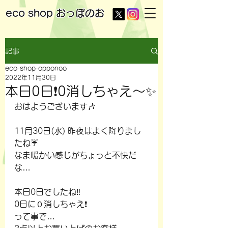
eco shop
おっぽのお
記事
eco-shop-opponoo
2022年11月30日
本日0日❗0消しちゃえ～✨
おはようございます🎶
11月30日(水) 昨夜はよく降りまし
たね☔
なま暖かい感じがちょっと不快だ
な…
本日0日でしたね‼️
0日に０消しちゃえ❗
って事で…