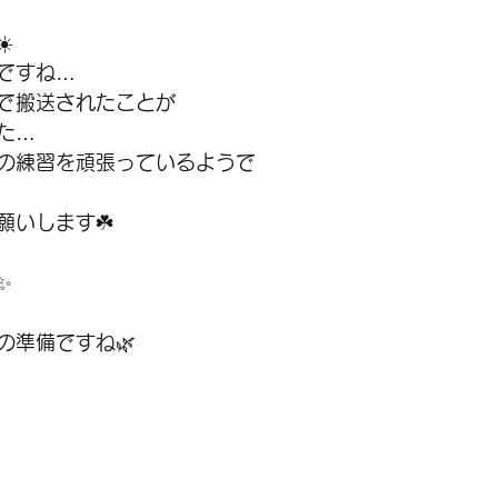
️
ですね…
で搬送されたことが
た…
の練習を頑張っているようで
願いします☘️
✨
の準備ですね🌿