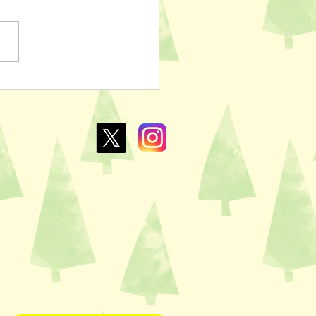
ぽのおでん🍢
L￥100✨