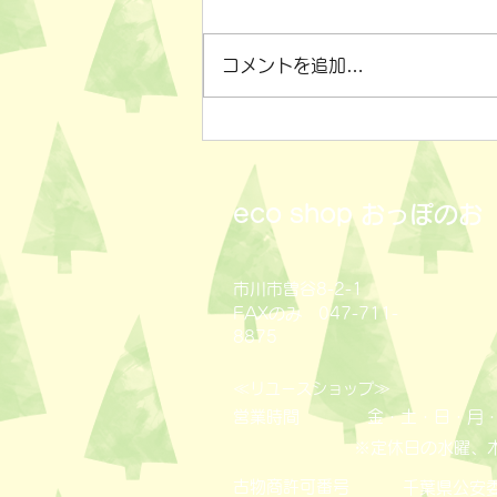
コメントを追加…
小物雑貨いろいろ✨
eco shop
おっぽのお
市川市曽谷8-2-1
FAXのみ 047-711-
8875
≪
≫
リユースショップ
営業時間
金・土・日・月・
※定休日の水曜、
古物商許可番号
​千葉県公安委