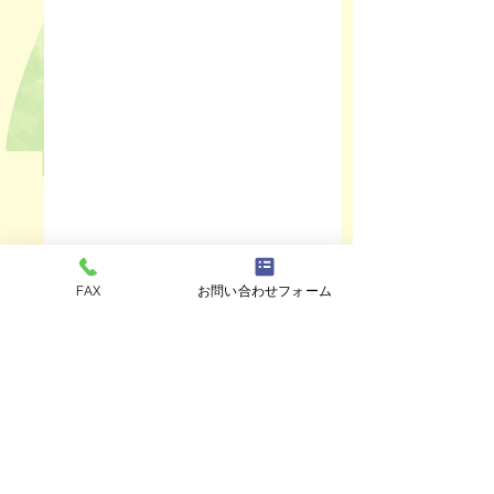
FAX
お問い合わせフォーム
コメント
ペットスリング入りま
おっぽのおでん🍢
コメントを追加…
した✨
ALL￥100✨