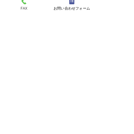
FAX
お問い合わせフォーム
ペットスリング入りま
おっぽのおでん🍢
コメントを追加…
した✨
ALL￥100✨
eco shop
おっぽのお
市川市曽谷8-2-1
FAXのみ
047-711-
8875
≪
リユースショップ
≫
営業時間
金・土・日・月・火 17時30分～21時30分
※定休日の水曜、木曜日が祝日の場合でも
お休みします。
古物商許可番号
​千葉県公安委員会 第441040001605号