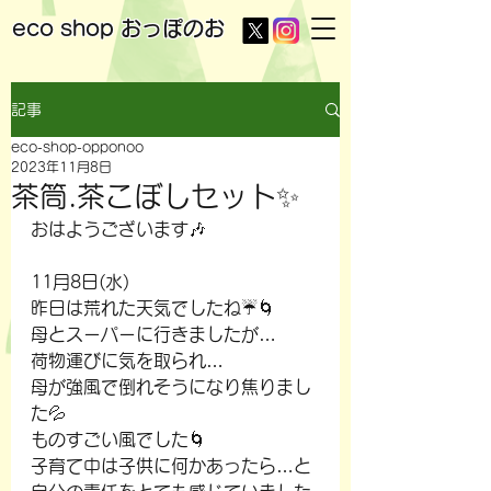
eco shop
おっぽのお
記事
eco-shop-opponoo
2023年11月8日
茶筒.茶こぼしセット✨
おはようございます🎶
11月8日(水)
昨日は荒れた天気でしたね☔🌀
母とスーパーに行きましたが…
荷物運びに気を取られ…
母が強風で倒れそうになり焦りまし
た💦
ものすごい風でした🌀
子育て中は子供に何かあったら…と