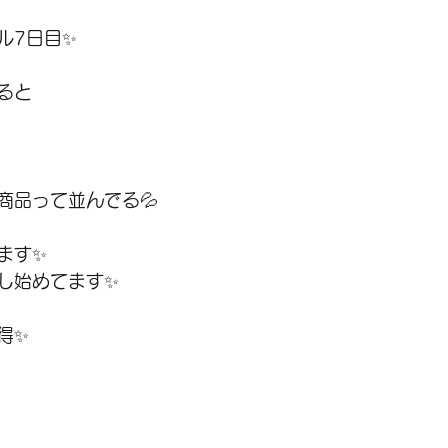
ル7日目✨
ると
商品って並んでる💦
ます✨
し始めてます✨
得✨