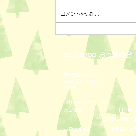
コメントを追加…
小物雑貨いろいろ✨
eco shop
おっぽのお
市川市曽谷8-2-1
FAXのみ 047-711-
8875
≪
≫
リユースショップ
営業時間
金・土・日・月・
※定休日の水曜、
古物商許可番号
​千葉県公安委