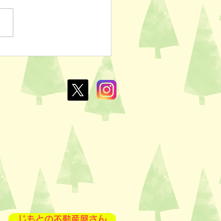
ぽのおでん🍢
L￥100✨
じもとの不動産屋さん