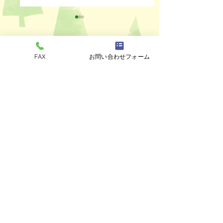
FAX
お問い合わせフォーム
コメント
ペットスリング入りま
おっぽのおでん🍢
コメントを追加…
した✨
ALL￥100✨
eco shop
おっぽのお
市川市曽谷8-2-1
FAXのみ
047-711-
8875
≪
リユースショップ
≫
営業時間