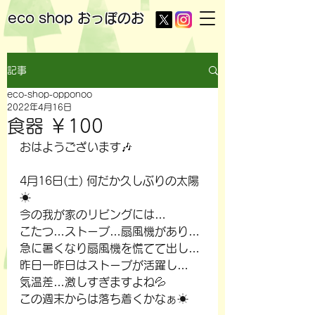
eco shop
おっぽのお
記事
eco-shop-opponoo
2022年4月16日
食器 ￥100
おはようございます🎶
4月16日(土) 何だか久しぶりの太陽
☀
今の我が家のリビングには…
こたつ…ストーブ…扇風機があり…
急に暑くなり扇風機を慌てて出し…
昨日一昨日はストーブが活躍し…
気温差…激しすぎますよね💦
この週末からは落ち着くかなぁ☀