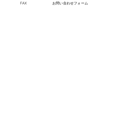
FAX
お問い合わせフォーム
ペットスリング入りま
おっぽのおでん🍢
コメントを追加…
した✨
ALL￥100✨
eco shop
おっぽのお
市川市曽谷8-2-1
FAXのみ
047-711-
8875
≪
リユースショップ
≫
営業時間
金・土・日・月・火 17時30分～21時30分
※定休日の水曜、木曜日が祝日の場合でも
お休みします。
古物商許可番号
​千葉県公安委員会 第441040001605号
じもとの不動産屋さん