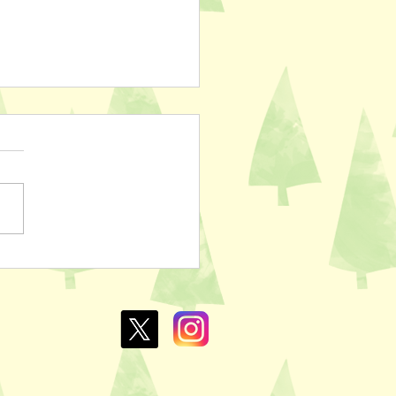
ぽのおでん🍢
L￥100✨