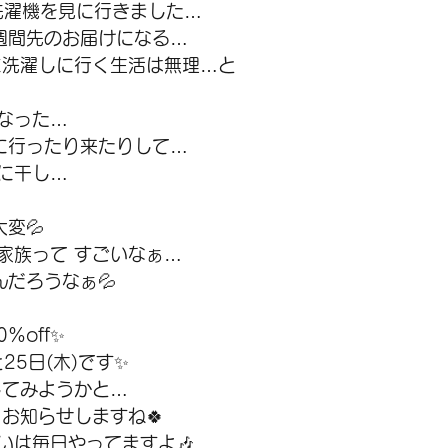
日 洗濯機を見に行きました…
週間先のお届けになる…
に洗濯しに行く生活は無理…と
なった…
に行ったり来たりして…
に干し…
変💦
家族って すごいなぁ…
だろうなぁ💦
%off✨
25日(木)です✨
してみようかと…
お知らせしますね🍀
いは毎日やってますよ🎶