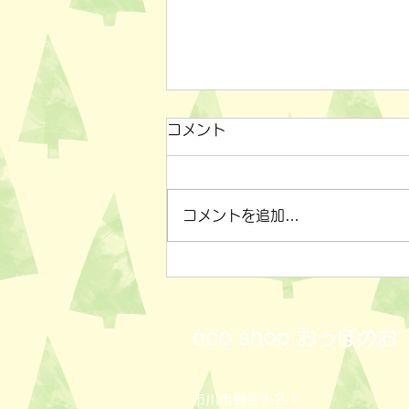
コメント
コメントを追加…
小物雑貨いろいろ✨
eco shop
おっぽのお
市川市曽谷8-2-1