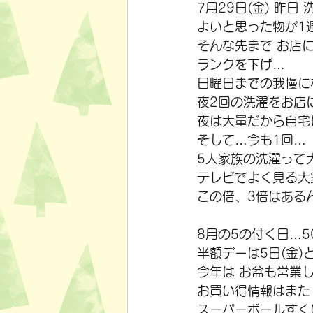
7月29日(金) 昨
よいと思った物が1
そんな先まで お店
ランクを下げ…
日曜日までの我慢に
夜2回の洗濯をお店
夜は大量だから自宅
そして…今も1回…
5人家族の洗濯って大
テレビでよく見る大
この倍、3倍はあるん
8月の5の付く日…50
半額デーは5日(金)と
今年は お盆も営業
お買い得情報はまた 
スーパーボールすく