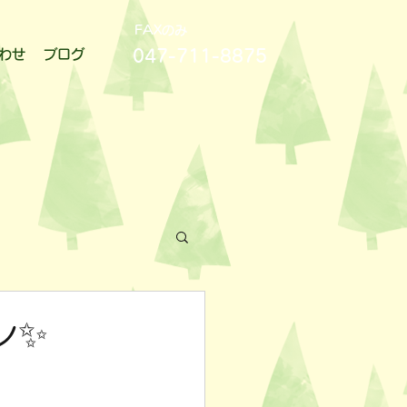
FAXのみ
047-711-8875
わせ
ブログ
ン✨