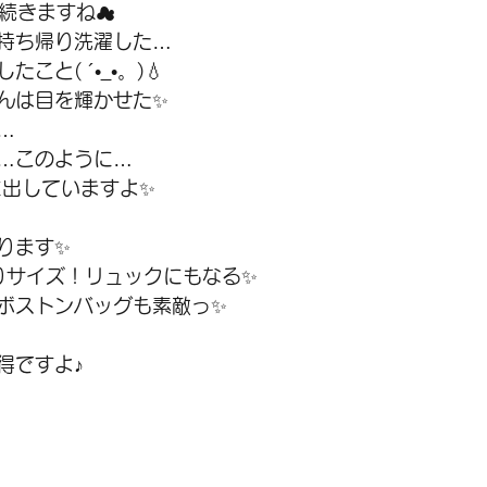
り空続きますね☁
持ち帰り洗濯した…
と( ´•_•。)💧
んは目を輝かせた✨
…
…このように…
に出していますよ✨
ります✨
ぷりサイズ！リュックにもなる✨
ボストンバッグも素敵っ✨
得ですよ♪