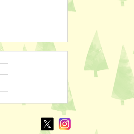
ぽのおでん🍢
L￥100✨