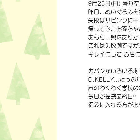
9月26日(日) 曇
昨日…ぬいぐるみを
失敗はリビングに干したこ
帰ってきたお孫ちゃ
あらら…興味ありか
これは失敗例ですが
キレイにして お店
カバンがいろいろあ
D.KELLY…たっ
嵐のわくわく学校の
今日が福袋最終日‼️
福袋に入れる方がお